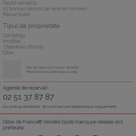
Pauză tematică
10 bonnes raisons de venir en Vendée !
Planuri bune
Tipul de proprietate
Campings
Insolites
Chambres d'hôtes
Gîtes
Site de Gîtes de France Vendée
Marque de qualité depuis 1951
Agenție de rezervări :
02 51 37 87 87
Du lundi au dimanche : 9h à 20h (accueil téléphonique uniquement).
Gîtes de France® Vendée Găsiți marca pe rețelele dvs. 
preferate