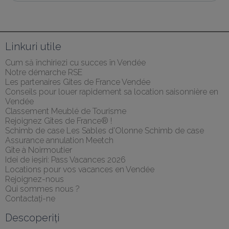
Linkuri utile
Cum să închiriezi cu succes în Vendée
Notre démarche RSE
Les partenaires Gites de France Vendée
Conseils pour louer rapidement sa location saisonnière en 
Vendée
Classement Meublé de Tourisme
Rejoignez Gîtes de France® !
Schimb de case Les Sables d'Olonne Schimb de case
Assurance annulation Meetch
Gîte à Noirmoutier
Idei de ieșiri: Pass Vacances 2026
Locations pour vos vacances en Vendée
Rejoignez-nous
Qui sommes nous ?
Contactați-ne
Descoperiți