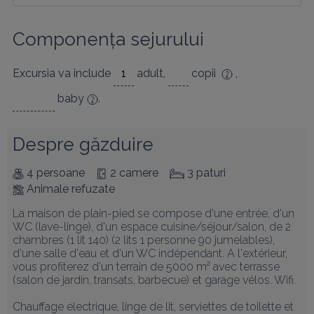
Componența sejurului
Excursia va include
adult
,
copii
,
baby
.
Despre găzduire
4 persoane
2 camere
3 paturi
Animale refuzate
La maison de plain-pied se compose d'une entrée, d'un 
WC (lave-linge), d'un espace cuisine/séjour/salon, de 2 
chambres (1 lit 140) (2 lits 1 personne 90 jumelables), 
d'une salle d'eau et d'un WC indépendant. A l'extérieur, 
vous profiterez d'un terrain de 5000 m² avec terrasse 
(salon de jardin, transats, barbecue) et garage vélos. Wifi.

Chauffage électrique, linge de lit, serviettes de toilette et 