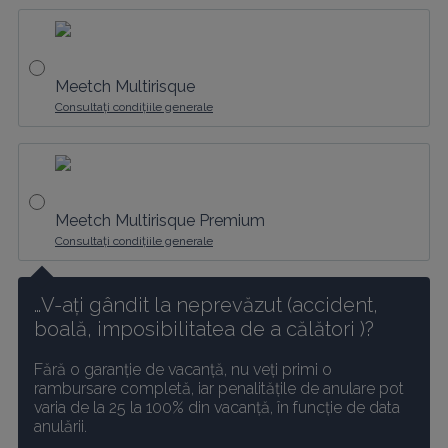
Meetch Multirisque
Consultați condițiile generale
Meetch Multirisque Premium
Consultați condițiile generale
…V-ați gândit la neprevăzut (accident, 
boală, imposibilitatea de a călători )? 
Fără o garanție de vacanță, nu veți primi o 
rambursare completă, iar penalitățile de anulare pot 
varia de la 25 la 100% din vacanță, în funcție de data 
anulării.