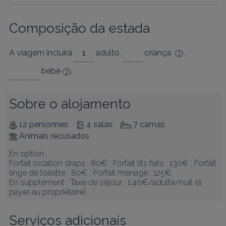
Composição da estada
A viagem incluirá
adulto
,
criança
,
bebé
.
Sobre o alojamento
12 personnes
4 salas
7 camas
Animais recusados
En option : 

Forfait location draps : 80€ ; Forfait lits faits : 130€ ; Forfait 
linge de toilette : 80€ ; Forfait ménage : 125€. 

En supplément : Taxe de séjour : 1,40€/adulte/nuit (à 
payer au propriétaire).
Serviços adicionais