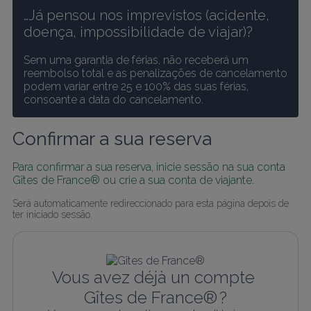
…Já pensou nos imprevistos (acidente, 
doença, impossibilidade de viajar)?
Sem uma garantia de férias, não receberá um 
reembolso total e as penalizações de cancelamento 
podem variar entre 25 e 100% das suas férias, 
consoante a data do cancelamento.
Confirmar a sua reserva
Para confirmar a sua reserva, inicie sessão na sua conta 
Gîtes de France® ou crie a sua conta de viajante.
Será automaticamente redireccionado para esta página depois de 
ter iniciado sessão.
Vous avez déjà un compte 
Gîtes de France® ?