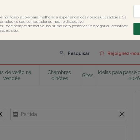
s no nosso sítio e para melhorar a experiência dos nossos utilizadores. Os 
nados no seu computador ou noutro dispositivo.

ies. Pode sempre desactivá-los numa data posterior. Se apagar ou desativar 
o ao sítio.
Pesquisar
Rejoignez-nou
as de verão na 
Chambres 
Ideias para passeio
Gîtes
Vendée
d'hôtes
202