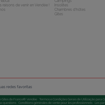
mática
Campings
 raisons de venir en Vendée !
Insolites
nos
Chambres d'hôtes
Gîtes
as redes favoritas
e Gîtes de France® Vendée
Termos e Condições Gerais de Utilização para C
ux questions
Conditions générales de vente pour les professionnels
Les par