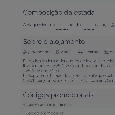
Composição da estada
A viagem incluirá
adulto
,
criança
Sobre o alojamento
3 personnes
2 salas
2 camas
An
En option (à demander auprès de la conciergerie) 
lit 2 personnes : 25€/lit/séjour ; Location draps lit 
10€/personne/séjour.

En supplément : Taxe de séjour ; Chauffage électr
8 kWh par jour pour consommation courante) à rég
Códigos promocionais
Vou aproveitar o código promocional