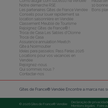
Como alugar com sucesso na Vendée
Pausa te
Notre démarche RSE
10 bonnes
Les partenaires Gites de France Vendée
Bons pla
Conseils pour louer rapidement sa 
location saisonnière en Vendée
Classement Meublé de Tourisme
Rejoignez Gîtes de France® !
Troca de Casa Les Sables d'Olonne 
Troca de Casa
Assurance annulation Meetch
Gîte à Noirmoutier
Ideias para passeios: Pass Férias 2026
Locations pour vos vacances en 
Vendée
Rejoignez-nous
Qui sommes nous ?
Contactar-nos
Gîtes de France® Vendée Encontre a marca nas su
Declaração de privacidad
© 2026 Gîtes de France® Vendée
Mentions légales
Foire a