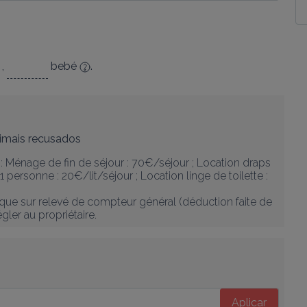
,
bebé
.
imais recusados
: Ménage de fin de séjour : 70€/séjour ; Location draps 
1 personne : 20€/lit/séjour ; Location linge de toilette : 
ique sur relevé de compteur général (déduction faite de 
ler au propriétaire.
Aplicar