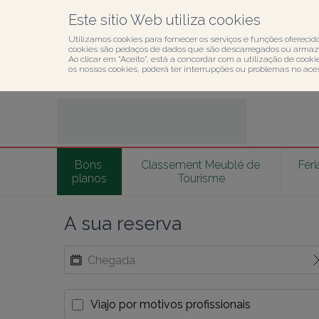
Este sítio Web utiliza cookies
Utilizamos cookies para fornecer os serviços e funções oferecido
cookies são pedaços de dados que são descarregados ou armaze
Ao clicar em "Aceito", está a concordar com a utilização de cook
os nossos cookies, poderá ter interrupções ou problemas no acess
Bons 
Classement Meublé de 
Féri
planos
Tourisme
A sua reserva
Viajo por motivos profissionais