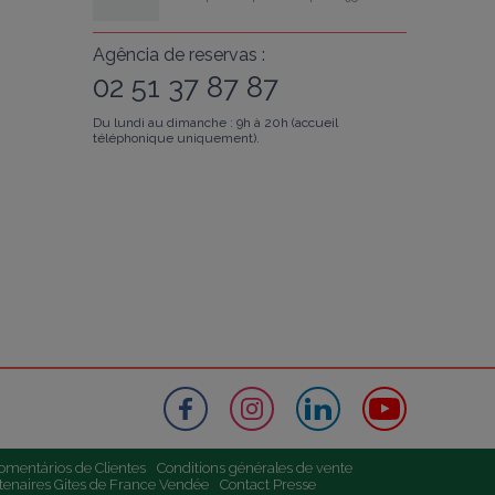
Agência de reservas :
02 51 37 87 87
Du lundi au dimanche : 9h à 20h (accueil
téléphonique uniquement).
omentários de Clientes
Conditions générales de vente
tenaires Gites de France Vendée
Contact Presse