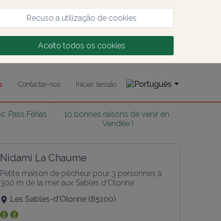
Recuso a utilização de cookies
Aceito todos os cookies
s
Contactar-nos
Iniciar sessão
s: Pass Férias 
10 bonnes raisons de venir en 
6
Vendée !
Nidami La Chaume
Petite maison de pêcheur pour 3 personnes à 
300 m de la mer aux Sables d'Olonne
Les Sables-d'Olonne
(
85100
)