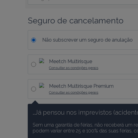
Seguro de cancelamento
Não subscrever um seguro de anulação
Meetch Multirisque
Consultar as condições gerais
Meetch Multirisque Premium
Consultar as condições gerais
…Já pensou nos imprevistos (acidente
Sem uma garantia de férias, não receberá um r
podem variar entre 25 e 100% das suas férias, 