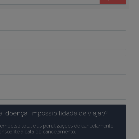
, doença, impossibilidade de viajar)?
eembolso total e as penalizações de cancelamento 
consoante a data do cancelamento.