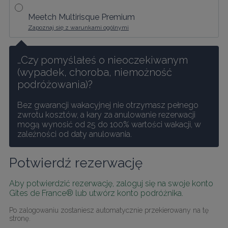
Meetch Multirisque Premium
Zapoznaj się z warunkami ogólnymi
…Czy pomyślałeś o nieoczekiwanym 
(wypadek, choroba, niemożność 
podróżowania)?
Bez gwarancji wakacyjnej nie otrzymasz pełnego 
zwrotu kosztów, a kary za anulowanie rezerwacji 
mogą wynosić od 25 do 100% wartości wakacji, w 
zależności od daty anulowania.
Potwierdź rezerwację
Aby potwierdzić rezerwację, zaloguj się na swoje konto 
Gîtes de France® lub utwórz konto podróżnika.
Po zalogowaniu zostaniesz automatycznie przekierowany na tę 
stronę.