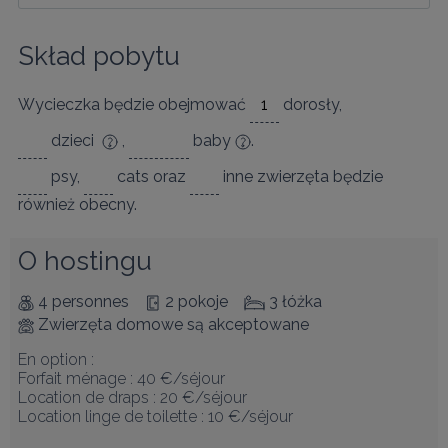
Skład pobytu
Wycieczka będzie obejmować
dorosły
,
dzieci
,
baby
.
psy
,
cats
oraz
inne zwierzęta
będzie
również obecny.
O hostingu
4 personnes
2 pokoje
3 łóżka
Zwierzęta domowe są akceptowane
En option :

Forfait ménage : 40 €/séjour

Location de draps : 20 €/séjour

Location linge de toilette : 10 €/séjour
