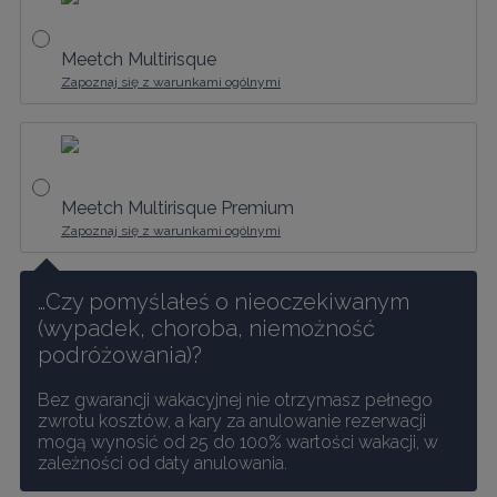
Meetch Multirisque
Zapoznaj się z warunkami ogólnymi
Meetch Multirisque Premium
Zapoznaj się z warunkami ogólnymi
…Czy pomyślałeś o nieoczekiwanym 
(wypadek, choroba, niemożność 
podróżowania)?
Bez gwarancji wakacyjnej nie otrzymasz pełnego 
zwrotu kosztów, a kary za anulowanie rezerwacji 
mogą wynosić od 25 do 100% wartości wakacji, w 
zależności od daty anulowania.