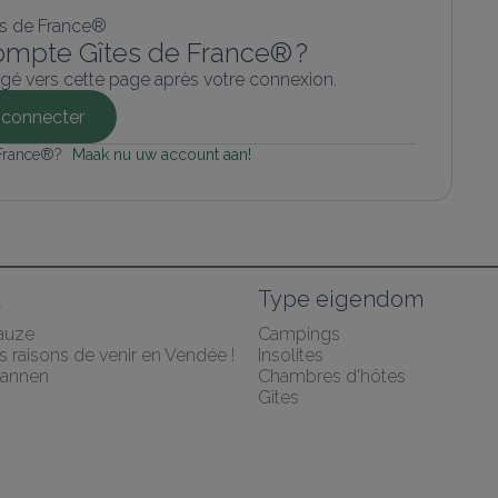
ompte Gîtes de France® ?
gé vers cette page après votre connexion.
connecter
 France®? 
Maak nu uw account aan!
k
Type eigendom
auze
Campings
 raisons de venir en Vendée !
Insolites
lannen
Chambres d'hôtes
Gîtes