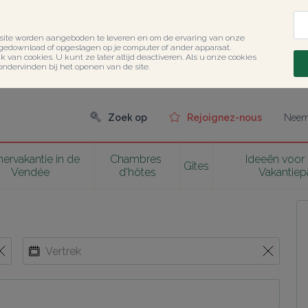
site worden aangeboden te leveren en om de ervaring van onze 
 gedownload of opgeslagen op je computer of ander apparaat.

 van cookies. U kunt ze later altijd deactiveren. Als u onze cookies 
ondervinden bij het openen van de site.
Zoek op
Rejoignez-nous
Neem 
rvakantie in de 
Chambres 
Ideeën voor u
Gîtes
Vendée
d'hôtes
Vakantiep