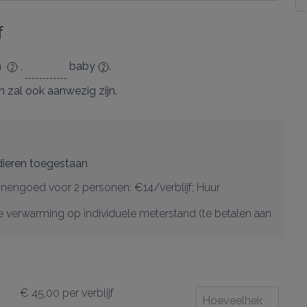
f
en
,
baby
.
n
zal ook aanwezig zijn.
dieren toegestaan
nengoed voor 2 personen: €14/verblijf; Huur 
e verwarming op individuele meterstand (te betalen aan 
€ 45,00
per verblijf