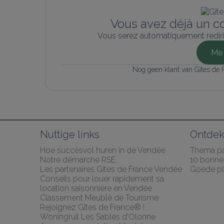
Vous avez déjà un c
Vous serez automatiquement rediri
Me 
Nog geen klant van Gîtes de
Nuttige links
Ontde
Hoe succesvol huren in de Vendée
Thema p
Notre démarche RSE
10 bonnes
Les partenaires Gites de France Vendée
Goede p
Conseils pour louer rapidement sa 
location saisonnière en Vendée
Classement Meublé de Tourisme
Rejoignez Gîtes de France® !
Woningruil Les Sables d'Olonne