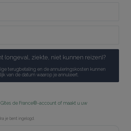
 (ongeval, ziekte, niet kunnen reizen)?
dige terugbetaling en de annuleringskosten kunnen 
elijk van de datum waarop je annuleert.
w Gîtes de France®-account of maakt u uw 
a je bent ingelogd.