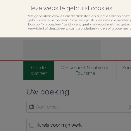
Deze website gebruikt cookies
We gebruiken cookies om de diensten en functies die op onze 
gebruikers te verbeteren. Cookies zijn stukjes data die worden
Door op "Ik accepteer" te klikken, gaat u akkoord met het gebruik
verwijdert of deactiveert, kunt u onderbrekingen of problemen 
Goede 
Classement Meublé de 
Zome
plannen
Tourisme
Uw boeking
Ik reis voor mijn werk