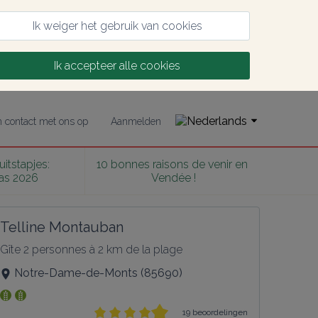
Ik weiger het gebruik van cookies
Ik accepteer alle cookies
contact met ons op
Aanmelden
itstapjes: 
10 bonnes raisons de venir en 
as 2026
Vendée !
Telline Montauban
Gîte 2 personnes à 2 km de la plage
Notre-Dame-de-Monts
(
85690
)
19 beoordelingen