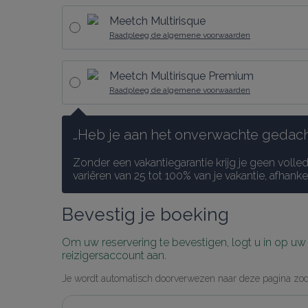
Meetch Multirisque
Raadpleeg de algemene voorwaarden
Meetch Multirisque Premium
Raadpleeg de algemene voorwaarden
…Heb je aan het onverwachte gedacht
Zonder een vakantiegarantie krijg je geen volle
variëren van 25 tot 100% van je vakantie, afhank
Bevestig je boeking
Om uw reservering te bevestigen, logt u in op u
reizigersaccount aan.
Je wordt automatisch doorverwezen naar deze pagina zodr