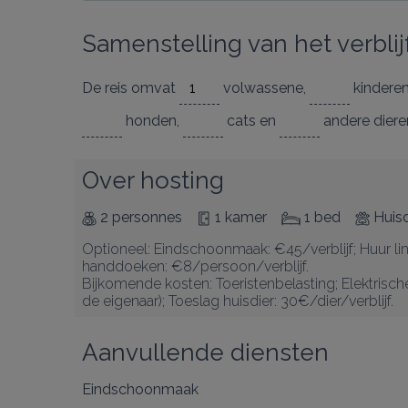
Samenstelling van het verblij
De reis omvat
volwassene
,
kinder
honden
,
cats
en
andere diere
Over hosting
2 personnes
1 kamer
1 bed
Huis
Optioneel: Eindschoonmaak: €45/verblijf; Huur lin
handdoeken: €8/persoon/verblijf.

Bijkomende kosten: Toeristenbelasting; Elektrisch
de eigenaar); Toeslag huisdier: 30€/dier/verblijf.
Aanvullende diensten
Eindschoonmaak