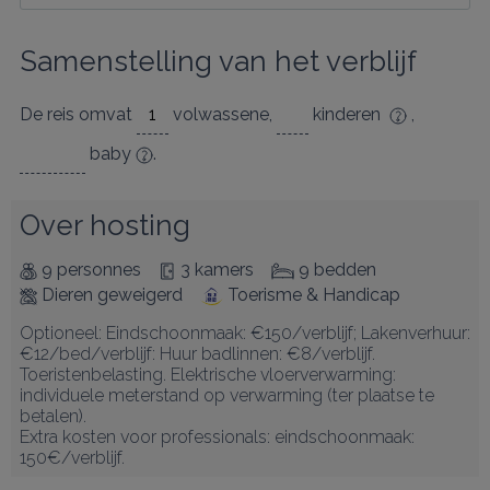
Samenstelling van het verblijf
De reis omvat
volwassene
,
kinderen
,
baby
.
Over hosting
9 personnes
3 kamers
9 bedden
Dieren geweigerd
Toerisme & Handicap
Optioneel: Eindschoonmaak: €150/verblijf; Lakenverhuur: 
€12/bed/verblijf: Huur badlinnen: €8/verblijf.

Toeristenbelasting. Elektrische vloerverwarming: 
individuele meterstand op verwarming (ter plaatse te 
betalen).

Extra kosten voor professionals: eindschoonmaak: 
150€/verblijf.