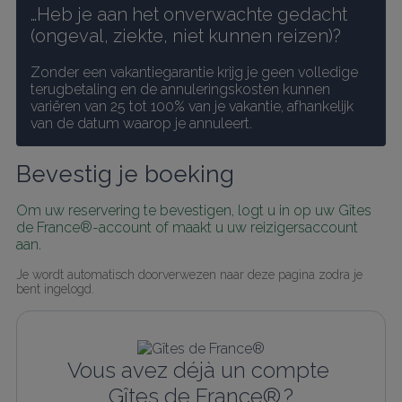
…Heb je aan het onverwachte gedacht 
(ongeval, ziekte, niet kunnen reizen)?
Zonder een vakantiegarantie krijg je geen volledige 
terugbetaling en de annuleringskosten kunnen 
variëren van 25 tot 100% van je vakantie, afhankelijk 
van de datum waarop je annuleert.
Bevestig je boeking
Om uw reservering te bevestigen, logt u in op uw Gîtes 
de France®-account of maakt u uw reizigersaccount 
aan.
Je wordt automatisch doorverwezen naar deze pagina zodra je 
bent ingelogd.
Vous avez déjà un compte 
Gîtes de France® ?