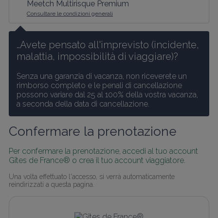
Meetch Multirisque Premium
Consultare le condizioni generali
…Avete pensato all'imprevisto (incidente, 
malattia, impossibilità di viaggiare)?
Senza una garanzia di vacanza, non riceverete un 
rimborso completo e le penali di cancellazione 
possono variare dal 25 al 100% della vostra vacanza, 
a seconda della data di cancellazione.
Confermare la prenotazione
Per confermare la prenotazione, accedi al tuo account 
Gîtes de France® o crea il tuo account viaggiatore.
Una volta effettuato l'accesso, si verrà automaticamente 
reindirizzati a questa pagina.