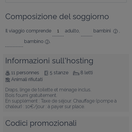
Composizione del soggiorno
Il viaggio comprende
adulto
,
bambini
,
bambino
.
Informazioni sull'hosting
11 personnes
5 stanze
8 letti
Animali rifiutati
Draps, linge de toilette et ménage inclus.

Bois fourni gratuitement.

En supplément : Taxe de séjour. Chauffage (pompe à 
chaleur) : 10€/jour : à payer sur place.
Codici promozionali