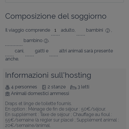
Composizione del soggiorno
Il viaggio comprende
adulto
,
bambini
,
bambino
.
cani
,
gatti
e
altri animali
sarà presente
anche.
Informazioni sull'hosting
4 personnes
2 stanze
3 letti
Animali domestici ammessi
Draps et linge de toilette fournis. 

En option : Ménage de fin de séjour : 50€/séjour.

En supplément : Taxe de séjour ; Chauffage au fioul : 
55€/semaine (à régler sur place) ; Supplément animal : 
20€/semaine/animal.