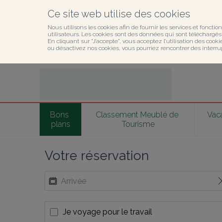
Ce site web utilise des cookies
Nous utilisons les cookies afin de fournir les services et fonction
utilisateurs. Les cookies sont des données qui sont téléchargés o
En cliquant sur ”J’accepte”, vous acceptez l’utilisation des cook
ou désactivez nos cookies, vous pourriez rencontrer des interru
Bons 
Classement Meublé de 
Vaca
plans
Tourisme
Votre réservation
Je voyage pour le travail