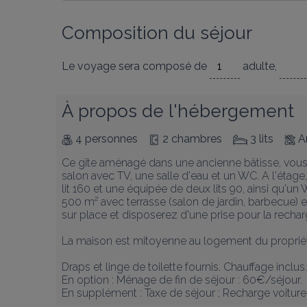
Composition du séjour
Le voyage sera composé de
adulte
,
À propos de l'hébergement
4 personnes
2 chambres
3 lits
A
Ce gîte aménagé dans une ancienne bâtisse, vous o
salon avec TV, une salle d'eau et un WC. A l'éta
lit 160 et une équipée de deux lits 90, ainsi qu'u
500 m² avec terrasse (salon de jardin, barbecue) et
sur place et disposerez d'une prise pour la rechar
La maison est mitoyenne au logement du propriétai
Draps et linge de toilette fournis. Chauffage inclus.

En option : Ménage de fin de séjour : 60€/séjour. 

En supplément : Taxe de séjour ; Recharge voiture 