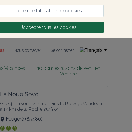
Je refuse l’utilisation de cookies
J’accepte tous les cookies
us
Nous contacter
Se connecter
ass Vacances 
10 bonnes raisons de venir en 
6
Vendée !
La Noue Sève
Gîte 4 personnes situé dans le Bocage Vendéen 
à 17 km de la Roche sur Yon
Fougeré
(
85480
)