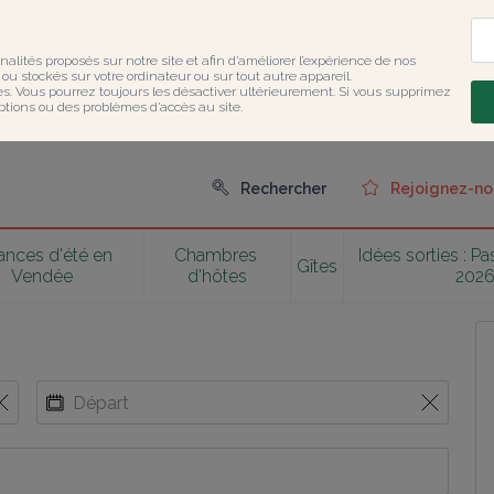
nalités proposés sur notre site et afin d’améliorer l’expérience de nos 
u stockés sur votre ordinateur ou sur tout autre appareil.

ies. Vous pourrez toujours les désactiver ultérieurement. Si vous supprimez 
ptions ou des problèmes d’accès au site.
Rechercher
Rejoignez-no
nces d'été en 
Chambres 
Idées sorties : P
Gîtes
Vendée
d'hôtes
202