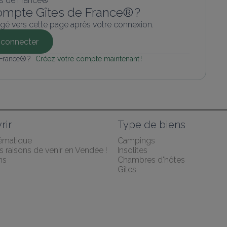
ompte Gîtes de France® ?
gé vers cette page après votre connexion.
connecter
 France® ? 
Créez votre compte maintenant !
rir
Type de biens
hématique
Campings
 raisons de venir en Vendée !
Insolites
ns
Chambres d'hôtes
Gîtes