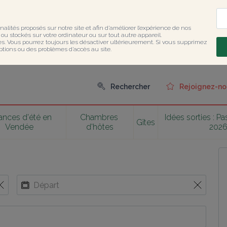
nalités proposés sur notre site et afin d’améliorer l’expérience de nos 
u stockés sur votre ordinateur ou sur tout autre appareil.

ies. Vous pourrez toujours les désactiver ultérieurement. Si vous supprimez 
ptions ou des problèmes d’accès au site.
Rechercher
Rejoignez-no
nces d'été en 
Chambres 
Idées sorties : P
Gîtes
Vendée
d'hôtes
202