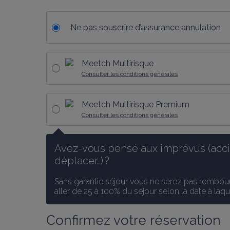
Ne pas souscrire d’assurance annulation
Meetch Multirisque
Consulter les conditions générales
Meetch Multirisque Premium
Consulter les conditions générales
Avez-vous pensé aux imprévus (accid
déplacer…) ?
Sans garantie séjour vous ne serez pas rembours
aller de 25 à 100% du séjour selon la date à laq
Confirmez votre réservation