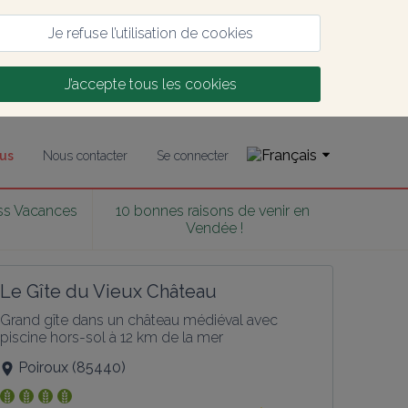
Je refuse l’utilisation de cookies
J’accepte tous les cookies
us
Nous contacter
Se connecter
ass Vacances 
10 bonnes raisons de venir en 
6
Vendée !
Le Gîte du Vieux Château
Grand gîte dans un château médiéval avec 
piscine hors-sol à 12 km de la mer
Poiroux
(
85440
)