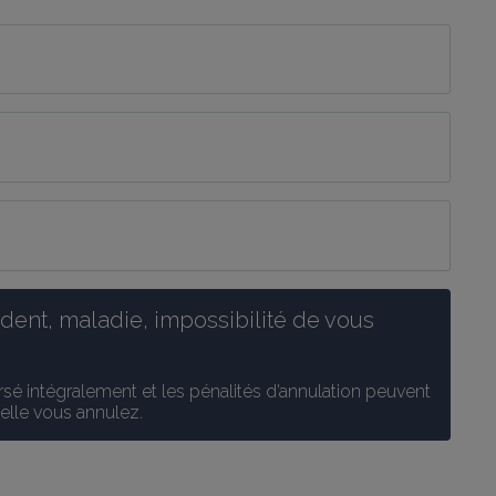
ent, maladie, impossibilité de vous 
é intégralement et les pénalités d’annulation peuvent 
uelle vous annulez.