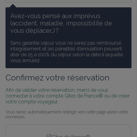
Avez-vous pensé aux imprévus 
(accident, maladie, impossibilité de 
vous déplacer…) ?
Sans garantie séjour vous ne serez pas remboursé 
intégralement et les pénalités d’annulation peuvent 
aller de 25 à 100% du séjour selon la date à laquelle 
vous annulez.
Confirmez votre réservation
Afin de valider votre réservation, merci de vous 
connecter à votre compte Gîtes de France® ou de créer 
votre compte voyageur.
Vous serez automatiquement redirigé vers cette page après votre 
connexion.