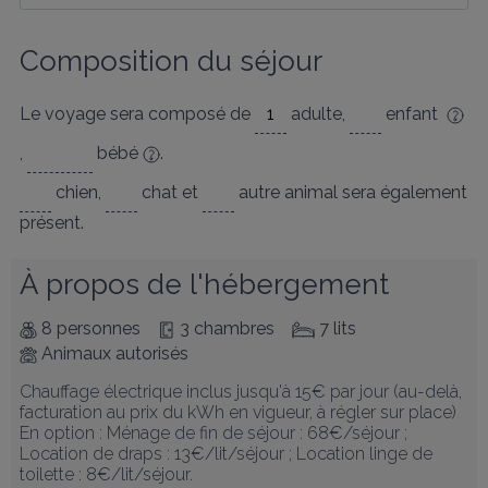
Composition du séjour
Le voyage sera composé de
adulte
,
enfant
,
bébé
.
chien
,
chat
et
autre animal
sera également
présent.
À propos de l'hébergement
8 personnes
3 chambres
7 lits
Animaux autorisés
Chauffage électrique inclus jusqu'à 15€ par jour (au-delà, 
facturation au prix du kWh en vigueur, à régler sur place)

En option : Ménage de fin de séjour : 68€/séjour ; 
Location de draps : 13€/lit/séjour ; Location linge de 
toilette : 8€/lit/séjour. 
