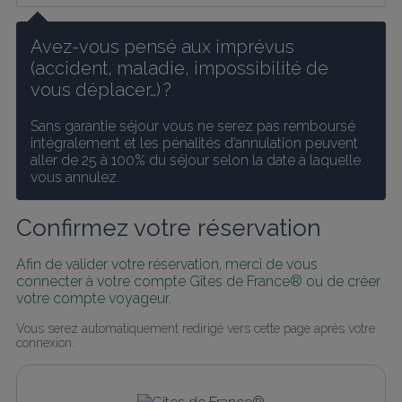
Avez-vous pensé aux imprévus 
(accident, maladie, impossibilité de 
vous déplacer…) ?
Sans garantie séjour vous ne serez pas remboursé 
intégralement et les pénalités d’annulation peuvent 
aller de 25 à 100% du séjour selon la date à laquelle 
vous annulez.
Confirmez votre réservation
Afin de valider votre réservation, merci de vous 
connecter à votre compte Gîtes de France® ou de créer 
votre compte voyageur.
Vous serez automatiquement redirigé vers cette page après votre 
connexion.