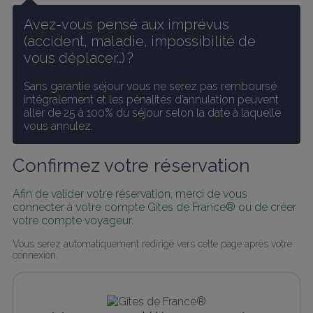
Avez-vous pensé aux imprévus 
(accident, maladie, impossibilité de 
vous déplacer…) ?
Sans garantie séjour vous ne serez pas remboursé 
intégralement et les pénalités d’annulation peuvent 
aller de 25 à 100% du séjour selon la date à laquelle 
vous annulez.
Confirmez votre réservation
Afin de valider votre réservation, merci de vous 
connecter à votre compte Gîtes de France® ou de créer 
votre compte voyageur.
Vous serez automatiquement redirigé vers cette page après votre 
connexion.