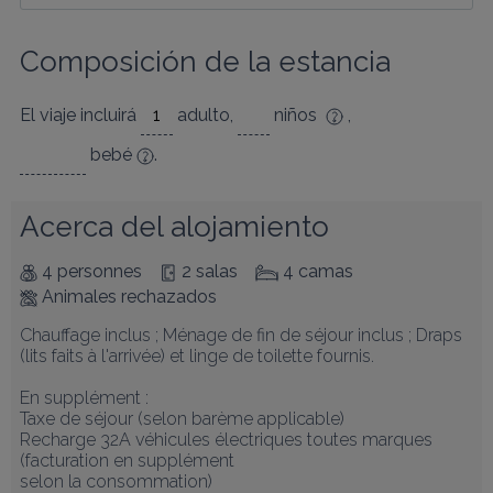
Composición de la estancia
El viaje incluirá
adulto
,
niños
,
bebé
.
Acerca del alojamiento
4 personnes
2 salas
4 camas
Animales rechazados
Chauffage inclus ; Ménage de fin de séjour inclus ; Draps 
(lits faits à l'arrivée) et linge de toilette fournis.

En supplément : 

Taxe de séjour (selon barème applicable)

Recharge 32A véhicules électriques toutes marques 
(facturation en supplément

selon la consommation)
