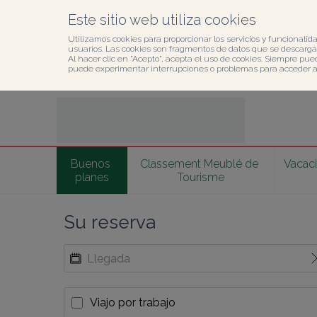
Este sitio web utiliza cookies
Utilizamos cookies para proporcionar los servicios y funcionalida
usuarios. Las cookies son fragmentos de datos que se descargan
Al hacer clic en "Acepto", acepta el uso de cookies. Siempre pue
puede experimentar interrupciones o problemas para acceder al 
Buenos 
Classement Meublé de 
Vacaci
planes
Tourisme
Su reserva
Viajo por trabajo