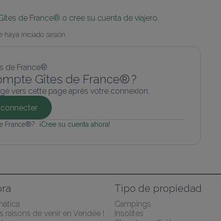
Gîtes de France® o cree su cuenta de viajero.
 haya iniciado sesión.
ompte Gîtes de France® ?
gé vers cette page après votre connexion.
connecter
de France®? 
¡Cree su cuenta ahora!
ra
Tipo de propiedad
mática
Campings
 raisons de venir en Vendée !
Insolites