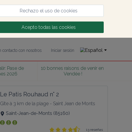
Rechazo el uso de cookies
Acepto todas las cookies
 contacto con nosotros
Iniciar sesión
lir: Pase de 
10 bonnes raisons de venir en 
nes 2026
Vendée !
Le Patis Rouhaud n° 2
Gîte à 3 km de la plage - Saint Jean de Monts
Saint-Jean-de-Monts
(
85160
)
13 reseñas