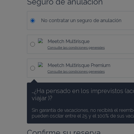
Seguro de anulación
No contratar un seguro de anulación
Meetch Multirisque
Consulte las condiciones generales
Meetch Multirisque Premium
Consulte las condiciones generales
…¿Ha pensado en los imprevistos (ac
viajar )? 
Sin garantía de vacaciones, no recibirá el reemb
pueden oscilar entre el 25 y el 100% de sus va
Confirme su reserva