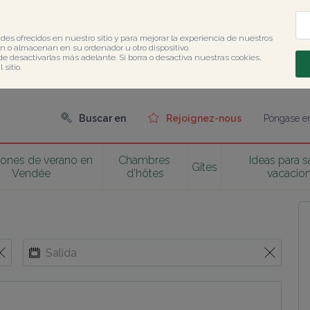
des ofrecidos en nuestro sitio y para mejorar la experiencia de nuestros 
 o almacenan en su ordenador u otro dispositivo.

de desactivarlas más adelante. Si borra o desactiva nuestras cookies, 
sitio.
Buscar en
Rejoignez-nous
Póngase en
ones de verano en 
Chambres 
Ideas para sa
Gîtes
Vendée
d'hôtes
vacacio