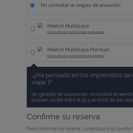
No contratar un seguro de anulación
Meetch Multirisque
Consulte las condiciones generales
Meetch Multirisque Premium
Consulte las condiciones generales
…¿Ha pensado en los imprevistos (ac
viajar )? 
Sin garantía de vacaciones, no recibirá el reemb
pueden oscilar entre el 25 y el 100% de sus va
Confirme su reserva
Para confirmar su reserva, conéctese a su cuenta 