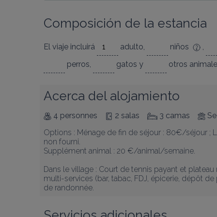
Composición de la estancia
El viaje incluirá
adulto
,
niños
,
perros
,
gatos
y
otros animal
Acerca del alojamiento
4 personnes
2 salas
3 camas
Se
Options : Ménage de fin de séjour : 80€/séjour ; Lo
non fourni.

Supplément animal : 20 €/animal/semaine.

Dans le village : Court de tennis payant et platea
multi-services (bar, tabac, FDJ, épicerie, dépôt de p
de randonnée.
Servicios adicionales