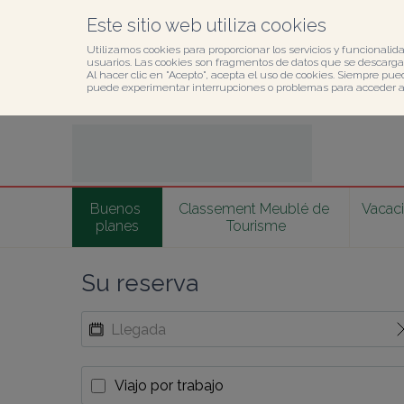
Este sitio web utiliza cookies
Utilizamos cookies para proporcionar los servicios y funcionalida
usuarios. Las cookies son fragmentos de datos que se descargan
Al hacer clic en "Acepto", acepta el uso de cookies. Siempre pue
puede experimentar interrupciones o problemas para acceder al 
Buenos 
Classement Meublé de 
Vacaci
planes
Tourisme
Su reserva
Viajo por trabajo