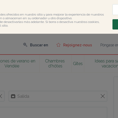
des ofrecidos en nuestro sitio y para mejorar la experiencia de nuestros 
 o almacenan en su ordenador u otro dispositivo.

de desactivarlas más adelante. Si borra o desactiva nuestras cookies, 
sitio.
Buscar en
Rejoignez-nous
Póngase en
ones de verano en 
Chambres 
Ideas para sa
Gîtes
Vendée
d'hôtes
vacacio