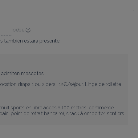
bebé
.
es
también estará presente.
 admiten mascotas
cation draps 1 ou 2 pers : 12€/séjour. Linge de toilette 
u multisports en libre accès à 100 mètres, commerce 
ain, point de retrait bancaire), snack à emporter, sentiers 