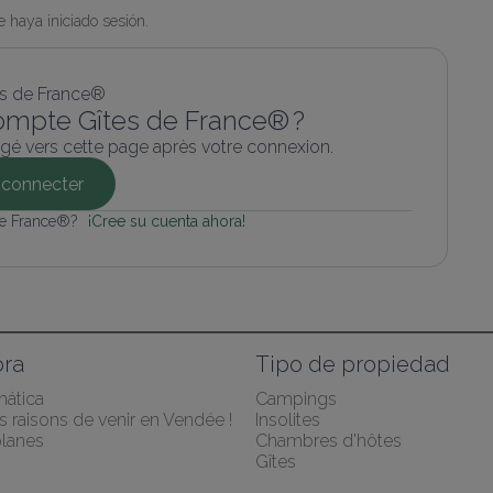
 haya iniciado sesión.
ompte Gîtes de France® ?
gé vers cette page après votre connexion.
connecter
de France®? 
¡Cree su cuenta ahora!
ra
Tipo de propiedad
mática
Campings
 raisons de venir en Vendée !
Insolites
lanes
Chambres d'hôtes
Gîtes