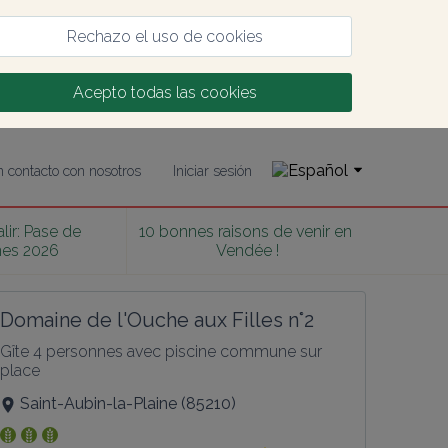
Rechazo el uso de cookies
Acepto todas las cookies
 contacto con nosotros
Iniciar sesión
lir: Pase de 
10 bonnes raisons de venir en 
nes 2026
Vendée !
Domaine de l'Ouche aux Filles n°2
Gîte 4 personnes avec piscine commune sur 
place
Saint-Aubin-la-Plaine
(
85210
)