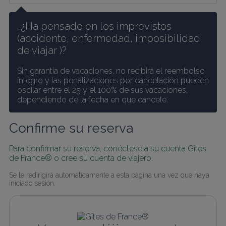
…¿Ha pensado en los imprevistos 
(accidente, enfermedad, imposibilidad 
de viajar )? 
Sin garantía de vacaciones, no recibirá el reembolso 
íntegro y las penalizaciones por cancelación pueden 
oscilar entre el 25 y el 100% de sus vacaciones, 
dependiendo de la fecha en que cancele.
Confirme su reserva
Para confirmar su reserva, conéctese a su cuenta Gîtes 
de France® o cree su cuenta de viajero.
Se le redirigirá automáticamente a esta página una vez que haya 
iniciado sesión.