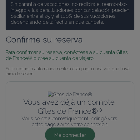
Sin garantía de vacaciones, no recibirá el reembolso 
íntegro y las penalizaciones por cancelación pueden 
oscilar entre el 25 y el 100% de sus vacaciones, 
dependiendo de la fecha en que cancele.
Confirme su reserva
Para confirmar su reserva, conéctese a su cuenta Gîtes 
de France® o cree su cuenta de viajero.
Se le redirigirá automáticamente a esta página una vez que haya 
iniciado sesión.
Vous avez déjà un compte 
Gîtes de France® ?
Vous serez automatiquement redirigé vers 
cette page après votre connexion.
Me connecter