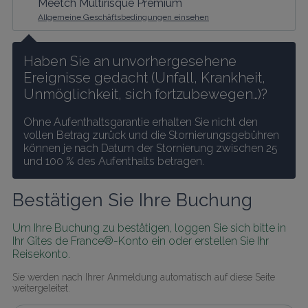
Meetch Multirisque Premium
Allgemeine Geschäftsbedingungen einsehen
Haben Sie an unvorhergesehene 
Ereignisse gedacht (Unfall, Krankheit, 
Unmöglichkeit, sich fortzubewegen…)?
Ohne Aufenthaltsgarantie erhalten Sie nicht den 
vollen Betrag zurück und die Stornierungsgebühren 
können je nach Datum der Stornierung zwischen 25 
und 100 % des Aufenthalts betragen.
Bestätigen Sie Ihre Buchung
Um Ihre Buchung zu bestätigen, loggen Sie sich bitte in 
Ihr Gîtes de France®-Konto ein oder erstellen Sie Ihr 
Reisekonto.
Sie werden nach Ihrer Anmeldung automatisch auf diese Seite 
weitergeleitet.