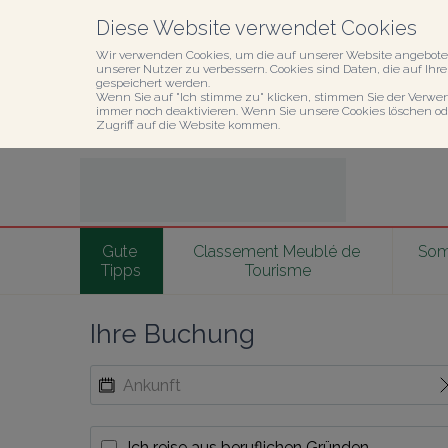
Diese Website verwendet Cookies
Wir verwenden Cookies, um die auf unserer Website angebote
unserer Nutzer zu verbessern. Cookies sind Daten, die auf Ihr
gespeichert werden.

Wenn Sie auf "Ich stimme zu" klicken, stimmen Sie der Verwe
immer noch deaktivieren. Wenn Sie unsere Cookies löschen od
Zugriff auf die Website kommen.
Gute 
Classement Meublé de 
Somm
Tipps
Tourisme
Ihre Buchung
Ich reise aus beruflichen Gründen