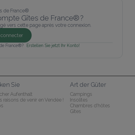
ompte Gîtes de France® ?
gé vers cette page après votre connexion.
connecter
 de France®? 
Erstellen Sie jetzt Ihr Konto!
ken Sie
Art der Güter
cher Aufenthalt
Campings
 raisons de venir en Vendée !
Insolites
ps
Chambres d'hôtes
Gîtes