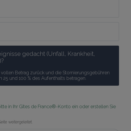
nisse gedacht (Unfall, Krankheit, 
)?
n vollen Betrag zurück und die Stornierungsgebühren 
 25 und 100 % des Aufenthalts betragen.
te in Ihr Gîtes de France®-Konto ein oder erstellen Sie 
te weitergeleitet.