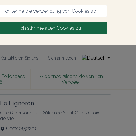
Ich lehne die Verwendung von Cookies ab
Ich stimme allen Cookies zu
Kontaktieren Sie uns
Sich anmelden
 Ferienpass 
10 bonnes raisons de venir en 
6
Vendée !
Le Ligneron
Gîte 6 personnes à 20km de Saint Gilles Croix 
de Vie
Coëx
(
85220
)