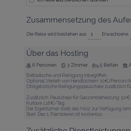
Zusammensetzung des Aufen
Die Reise wird bestehen aus
Erwachsene
,
Über das Hosting
6 Personen
3 Zimmer
5 Betten
A
Bettwäsche und Reinigung inbegriffen.

Optional: Verleih von Handtüchern: 10€/Person/Au
Obligatorische Reinigungspauschale zusätzlich f
Zusätzlich: Pauschale für Gaszentralheizung: 50€
Kurtaxe 1,16€/Tag.

Der Eigentümer stellt das Holz zur Verfügung (em
Ster). Das 1. Flambieren ist kostenlos.
Zusätzliche Dienstleistungen