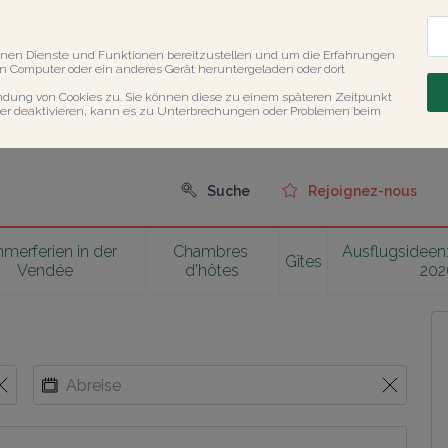
nen Dienste und Funktionen bereitzustellen und um die Erfahrungen 
en Computer oder ein anderes Gerät heruntergeladen oder dort 
ndung von Cookies zu. Sie können diese zu einem späteren Zeitpunkt 
er deaktivieren, kann es zu Unterbrechungen oder Problemen beim 
Suche
Rejoignez-nous
erferien in der 
Chambres 
Ausflugsideen:
Gîtes
Vendée
d'hôtes
202